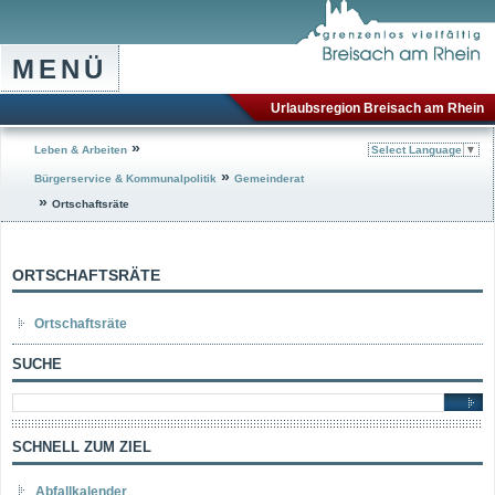
MENÜ
Urlaubsregion Breisach am Rhein
»
Leben & Arbeiten
Select Language
▼
»
Bürgerservice & Kommunalpolitik
Gemeinderat
»
Ortschaftsräte
ORTSCHAFTSRÄTE
Ortschaftsräte
SUCHE
SCHNELL ZUM ZIEL
Abfallkalender