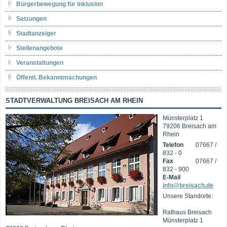
Bürgerbewegung für Inklusion
Satzungen
Stadtanzeiger
Stellenangebote
Veranstaltungen
Öffentl. Bekanntmachungen
STADTVERWALTUNG BREISACH AM RHEIN
Münsterplatz 1
79206 Breisach am
Rhein
Telefon
07667 /
832 - 0
Fax
07667 /
832 - 900
E-Mail
info@breisach.de
Unsere Standorte:
Rathaus Breisach
Münsterplatz 1