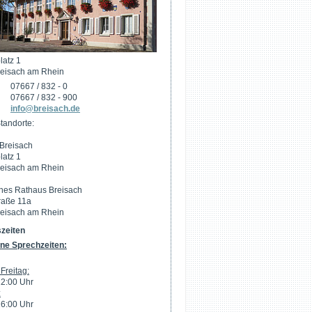
latz 1
eisach am Rhein
07667 / 832 - 0
07667 / 832 - 900
info@breisach.de
tandorte:
Breisach
latz 1
eisach am Rhein
hes Rathaus Breisach
raße 11a
eisach am Rhein
zeiten
ne Sprechzeiten:
Freitag:
12:00 Uhr
:
16:00 Uhr