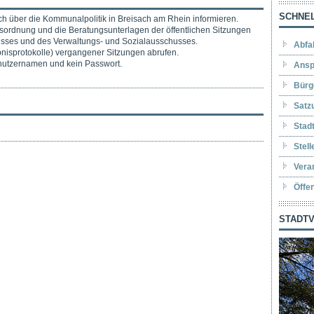
SCHNEL
h über die Kommunalpolitik in Breisach am Rhein informieren.
gesordnung und die Beratungsunterlagen der öffentlichen Sitzungen
sses und des Verwaltungs- und Sozialausschusses.
Abfa
isprotokolle) vergangener Sitzungen abrufen.
nutzernamen und kein Passwort.
Ansp
Bürg
Satz
Stad
Stel
Vera
Öffe
STADTV