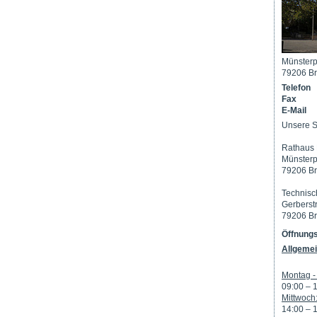
Münsterp
79206 Br
Telefon
Fax
E-Mail
Unsere S
Rathaus 
Münsterp
79206 Br
Technisc
Gerberst
79206 Br
Öffnungs
Allgemei
Montag - 
09:00 – 
Mittwoch
14:00 – 