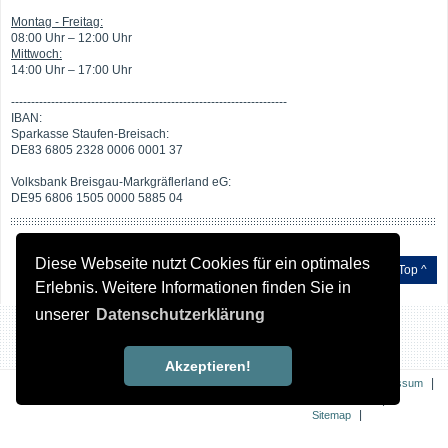
Montag - Freitag:
08:00 Uhr – 12:00 Uhr
Mittwoch:
14:00 Uhr – 17:00 Uhr
---------------------------------------------------------------------
IBAN:
Sparkasse Staufen-Breisach:
DE83 6805 2328 0006 0001 37
Volksbank Breisgau-Markgräflerland eG:
DE95 6806 1505 0000 5885 04
Diese Webseite nutzt Cookies für ein optimales
Top ^
Erlebnis. Weitere Informationen finden Sie in
unserer
Datenschutzerklärung
Akzeptieren!
|
|
Kontakt
Impressum
|
Datenschutz
|
Sitemap
Erklärung zur
Barrierefreiheit