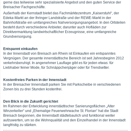
gerne das teilweise sehr spezialisierte Angebot und den guten Service der
Breisacher Fachgeschäfte.
Außerhalb der Kernstadt bietet das Fachmärktezentrum „Kaiserstuhl“, der
Edeka-Markt an der Ihringer Landstraße und der REWE-Markt in der
Bahnhofstraße ein umfangreiches Nahversorgungsangebot. In den Ortsteilen
besteht durch verschiedene Anbieter, darunter auch Hofläden zur
Direktvermarktung landwirtschaftlicher Erzeugnisse, eine umfangreiche
Grundversorgung.
Entspannt einkaufen
In der Innenstadt von Breisach am Rhein ist Einkaufen ein entspanntes
Vergnügen. Der gesamte innerstädtische Bereich ist seit Jahresbeginn 2012
verkehrsberuhigt. In angenehmer Lauflage gibt es für jeden etwas: für
Liebhaber feiner Mode, für Schnäppchenjäger oder für Trendsetter.
Kostenfreies Parken in der Innenstadt
In der Breisacher Innenstadt parken Sie mit Parkscheibe in verschiedenen
Zonen bis zu drei Stunden kostenfrei.
Den Blick in die Zukunft gerichtet
Im Rahmen der Entwicklung innerstädtischer Sanierungsflächen „Alter
Winzerkeller“ und „Ehemalige Feuerwehrwache St. Florian“ hat die Stadt
Breisach begonnen, die Innenstadt städtebaulich und funktional weiter
aufzuwerten, um so die Wohnqualität und den Einzelhandel in der Innenstadt
langfristig zu stärken.