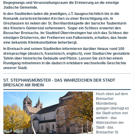
Begegnungs-und Veranstaltungsraum die Erinnerung an die einstige
Jüdische Gemeinde.
In den Stadtteilen laden die jeweiligen, z.T. baugeschichtlich bis in die
Romanik zurückreichenden Kirchen zu einer Besichtigung ein. In
Grezhausen ist neben der St. Bernhardskapelle der barocke Taubenturm
des Klosters Günterstal sehenswert. Sogar ein Schloss erwartet den
Besucher Breisachs. Im Stadtteil Oberrimsingen hat sich das Schloss der
einstigen Ortsherren, der Freiherren von Falkenstein, erhalten, das heute
eine bekannte Kleinkunstbühne beherbergt.
In Breisach und seinen Stadtteilen informieren darüber hinaus rund 100
dreisprachige (deutsch, französisch, englisch), vom Stadtarchiv gestaltete
Tafeln über historische Gebäude und Plätze. Lassen Sie sich bei einem
Rundgang mitnehmen in die dadurch erlebbare wechselvolle Geschichte
unserer Stadt.
ST. STEPHANSMÜNSTER - DAS WAHRZEICHEN DER STADT
BREISACH AM RHEIN
Hoch oben auf dem
Breisacher
Münsterberg
gelegen überragt es
die Stadt schon von
weitem - das
Wahrzeichen der
Stadt - das
Breisacher St.