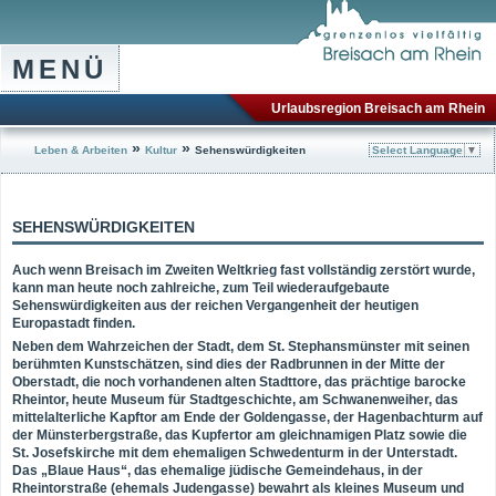
MENÜ
Urlaubsregion Breisach am Rhein
»
»
Leben & Arbeiten
Kultur
Sehenswürdigkeiten
Select Language
▼
SEHENSWÜRDIGKEITEN
Auch wenn Breisach im Zweiten Weltkrieg fast vollständig zerstört wurde,
kann man heute noch zahlreiche, zum Teil wiederaufgebaute
Sehenswürdigkeiten aus der reichen Vergangenheit der heutigen
Europastadt finden.
Neben dem Wahrzeichen der Stadt, dem St. Stephansmünster mit seinen
berühmten Kunstschätzen, sind dies der Radbrunnen in der Mitte der
Oberstadt, die noch vorhandenen alten Stadttore, das prächtige barocke
Rheintor, heute Museum für Stadtgeschichte, am Schwanenweiher, das
mittelalterliche Kapftor am Ende der Goldengasse, der Hagenbachturm auf
der Münsterbergstraße, das Kupfertor am gleichnamigen Platz sowie die
St. Josefskirche mit dem ehemaligen Schwedenturm in der Unterstadt.
Das „Blaue Haus“, das ehemalige jüdische Gemeindehaus, in der
Rheintorstraße (ehemals Judengasse) bewahrt als kleines Museum und