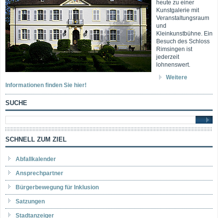
heute zu einer
Kunstgalerie mit
Veranstaltungsraum
und
Kleinkunstbühne. Ein
Besuch des Schloss
Rimsingen ist
jederzeit
lohnenswert.
Weitere
Informationen finden Sie hier!
SUCHE
SCHNELL ZUM ZIEL
Abfallkalender
Ansprechpartner
Bürgerbewegung für Inklusion
Satzungen
Stadtanzeiger