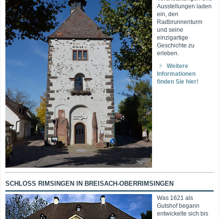
Ausstellungen laden
ein, den
Radbrunnenturm
und seine
einzigartige
Geschichte zu
erleben.
Weitere
Informationen
finden Sie hier!
SCHLOSS RIMSINGEN IN BREISACH-OBERRIMSINGEN
Was 1621 als
Gutshof begann
entwickelte sich bis