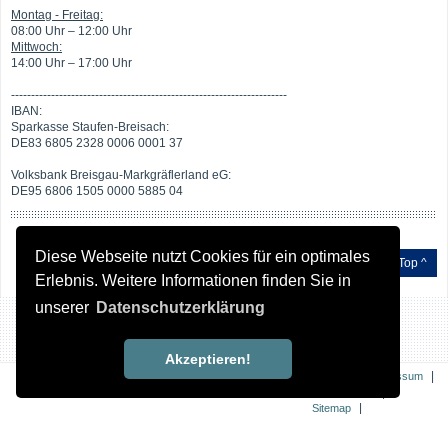
Montag - Freitag:
08:00 Uhr – 12:00 Uhr
Mittwoch:
14:00 Uhr – 17:00 Uhr
---------------------------------------------------------------------
IBAN:
Sparkasse Staufen-Breisach:
DE83 6805 2328 0006 0001 37
Volksbank Breisgau-Markgräflerland eG:
DE95 6806 1505 0000 5885 04
Diese Webseite nutzt Cookies für ein optimales
Top ^
Erlebnis. Weitere Informationen finden Sie in
unserer
Datenschutzerklärung
Akzeptieren!
|
|
Kontakt
Impressum
|
Datenschutz
|
Sitemap
Erklärung zur
Barrierefreiheit