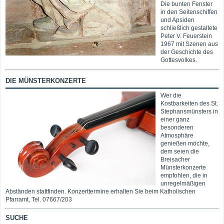
Die bunten Fenster
in den Seitenschiffen
und Apsiden
schließlich gestaltete
Peter V. Feuerstein
1967 mit Szenen aus
der Geschichte des
Gottesvolkes.
DIE MÜNSTERKONZERTE
Wer die
Kostbarkeiten des St.
Stephansmünsters in
einer ganz
besonderen
Atmosphäre
genießen möchte,
dem seien die
Breisacher
Münsterkonzerte
empfohlen, die in
unregelmäßigen
Abständen stattfinden. Konzerttermine erhalten Sie beim Katholischen
Pfarramt, Tel. 07667/203
SUCHE