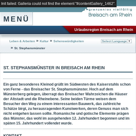
Init failed: Galleria could not find the element "#contentGallery_1462".
MENÜ
Urlaubsregion Breisach am Rhein
»
»
Leben & Arbeiten
Kultur
Sehenswürdigkeiten
Select Language
▼
»
St. Stephansmünster
ST. STEPHANSMÜNSTER IN BREISACH AM RHEIN
Ein ganz besonderes Kleinod grüßt im Südwesten des Kaiserstuhls schon
von Ferne - das Breisacher St. Stephansmünster. Hoch auf dem
Münsterberg gelegen, überragt das Breisacher Wahrzeichen die Häuser
der Altstadt und die Rheinebene. Seine beiden Türme weisen dem
Besucher den Weg zu einem interessanten Bauwerk, das zahlreiche
Schätze birgt, zu herausragenden Kunstwerken, deren Genuss man sich
nicht entgehen lassen sollte. Romanische und gotische Elemente prägen
das Münster, das wohl im ausgehenden 12. Jahrhundert begonnen und im
späten 15. Jahrhundert vollendet wurde.
KONTAKT