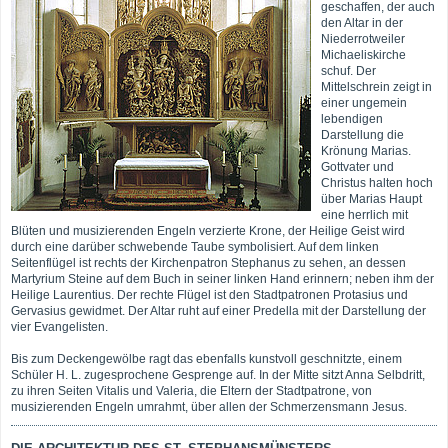
geschaffen, der auch
den Altar in der
Niederrotweiler
Michaeliskirche
schuf. Der
Mittelschrein zeigt in
einer ungemein
lebendigen
Darstellung die
Krönung Marias.
Gottvater und
Christus halten hoch
über Marias Haupt
eine herrlich mit
Blüten und musizierenden Engeln verzierte Krone, der Heilige Geist wird
durch eine darüber schwebende Taube symbolisiert. Auf dem linken
Seitenflügel ist rechts der Kirchenpatron Stephanus zu sehen, an dessen
Martyrium Steine auf dem Buch in seiner linken Hand erinnern; neben ihm der
Heilige Laurentius. Der rechte Flügel ist den Stadtpatronen Protasius und
Gervasius gewidmet. Der Altar ruht auf einer Predella mit der Darstellung der
vier Evangelisten.
Bis zum Deckengewölbe ragt das ebenfalls kunstvoll geschnitzte, einem
Schüler H. L. zugesprochene Gesprenge auf. In der Mitte sitzt Anna Selbdritt,
zu ihren Seiten Vitalis und Valeria, die Eltern der Stadtpatrone, von
musizierenden Engeln umrahmt, über allen der Schmerzensmann Jesus.