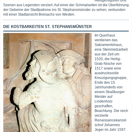
Heiligenfiguren und
Szenen aus Legenden verziert. Auf einer der Schmalseiten ist die Überführung
der Gebeine der Stadtpatrone ins St. Stephansmünster zu sehen, verbunden
mit einer Stadtansicht Breisachs von Westen.
DIE KOSTBARKEITEN ST. STEPHANSMÜNSTER
Im Querhaus
verdienen das
Sakramentshaus,
eine Steinmetzarbeit
aus der Zeit um
1520, die Heilig-
Grab-Nische von
1517 sowie eine
ausdrucksvolle
Kreuzigungsgruppe,
Ende des 15.
Jahrhunderts von
einem Straßburger
Meister auf
Lindenholz
geschaffen,
Beachtung. Die reich
verzierte
Renaissancekanzel
schuf Johannes
Jeger im Jahr 1597.