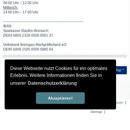
08:00 Uhr – 12:00 Uhr
Mittwoch:
14:00 Uhr – 17:00 Uhr
---------------------------------------------------------------------
IBAN:
Sparkasse Staufen-Breisach:
DE83 6805 2328 0006 0001 37
Volksbank Breisgau-Markgräflerland eG:
DE95 6806 1505 0000 5885 04
Diese Webseite nutzt Cookies für ein optimales
Top ^
Erlebnis. Weitere Informationen finden Sie in
unserer
Datenschutzerklärung
Akzeptieren!
|
|
Kontakt
Impressum
|
Datenschutz
|
Sitemap
Erklärung zur
Barrierefreiheit
© 2026 Breisach