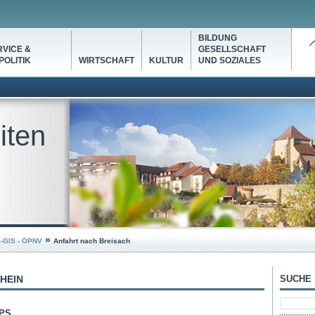
BILDUNG
VICE &
GESELLSCHAFT
OLITIK
WIRTSCHAFT
KULTUR
UND SOZIALES
iten
»
r-GIS - ÖPNV
Anfahrt nach Breisach
RHEIN
SUCHE
PS