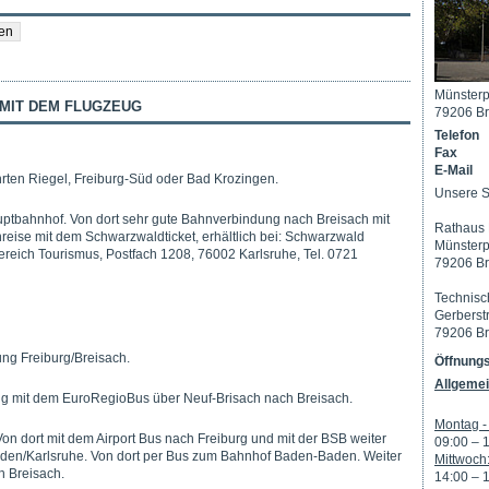
Münsterp
 MIT DEM FLUGZEUG
79206 Br
Telefon
Fax
E-Mail
hrten Riegel, Freiburg-Süd oder Bad Krozingen.
Unsere S
ptbahnhof. Von dort sehr gute Bahnverbindung nach Breisach mit
Rathaus 
reise mit dem Schwarzwaldticket, erhältlich bei: Schwarzwald
Münsterp
ich Tourismus, Postfach 1208, 76002 Karlsruhe, Tel. 0721
79206 Br
Technisc
Gerberst
79206 Br
ung Freiburg/Breisach.
Öffnungs
Allgemei
ng mit dem EuroRegioBus über Neuf-Brisach nach Breisach.
Montag - 
on dort mit dem Airport Bus nach Freiburg und mit der BSB weiter
09:00 – 
den/Karlsruhe. Von dort per Bus zum Bahnhof Baden-Baden. Weiter
Mittwoch
h Breisach.
14:00 – 