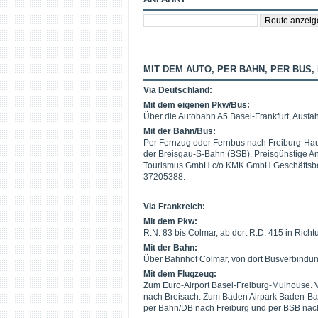
MIT DEM AUTO, PER BAHN, PER BUS,
Via Deutschland:
Mit dem eigenen Pkw/Bus:
Über die Autobahn A5 Basel-Frankfurt, Ausfa
Mit der Bahn/Bus:
Per Fernzug oder Fernbus nach Freiburg-Hau
der Breisgau-S-Bahn (BSB). Preisgünstige An
Tourismus GmbH c/o KMK GmbH Geschäftsbere
37205388.
Via Frankreich:
Mit dem Pkw:
R.N. 83 bis Colmar, ab dort R.D. 415 in Richt
Mit der Bahn:
Über Bahnhof Colmar, von dort Busverbindu
Mit dem Flugzeug:
Zum Euro-Airport Basel-Freiburg-Mulhouse. V
nach Breisach. Zum Baden Airpark Baden-Ba
per Bahn/DB nach Freiburg und per BSB nac