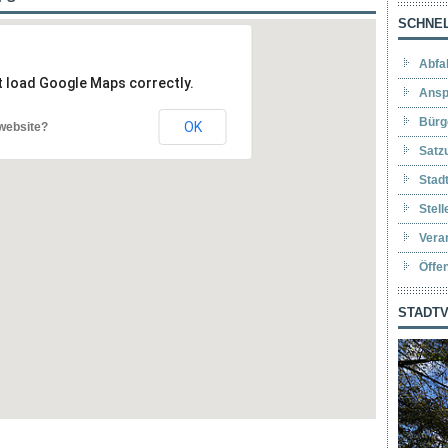
SCHNEL
Abfa
t load Google Maps correctly.
Ansp
Bürg
OK
website?
Satz
Stad
Stel
Vera
Öffe
STADTV