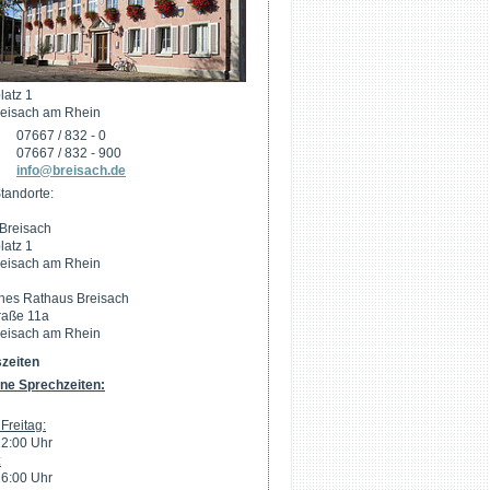
latz 1
eisach am Rhein
07667 / 832 - 0
07667 / 832 - 900
info@breisach.de
tandorte:
Breisach
latz 1
eisach am Rhein
hes Rathaus Breisach
raße 11a
eisach am Rhein
zeiten
ne Sprechzeiten:
Freitag:
12:00 Uhr
:
16:00 Uhr