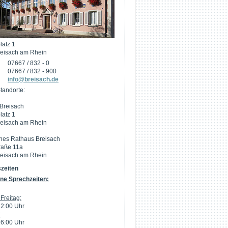
latz 1
eisach am Rhein
07667 / 832 - 0
07667 / 832 - 900
info@breisach.de
tandorte:
Breisach
latz 1
eisach am Rhein
hes Rathaus Breisach
raße 11a
eisach am Rhein
zeiten
ne Sprechzeiten:
Freitag:
12:00 Uhr
:
16:00 Uhr