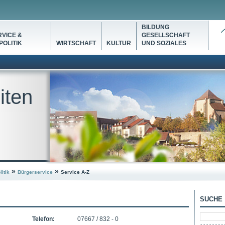
BILDUNG
VICE &
GESELLSCHAFT
OLITIK
WIRTSCHAFT
KULTUR
UND SOZIALES
iten
»
»
itik
Bürgerservice
Service A-Z
SUCHE
Telefon:
07667 / 832 - 0