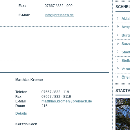
Fax:
07667 / 832 - 900
SCHNEL
E-Mail:
info@breisach.de
Abfa
Ansp
Bürg
Satz
Stad
Stel
Vera
Öffe
Matthias Kromer
STADTV
Telefon
07667 / 832 - 119
Fax
07667 / 832 - 8119
E-Mail
matthias.kromer@breisach.de
Raum
215
Details
Kerstin Koch