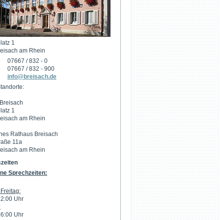
latz 1
eisach am Rhein
07667 / 832 - 0
07667 / 832 - 900
info@breisach.de
tandorte:
Breisach
latz 1
eisach am Rhein
hes Rathaus Breisach
raße 11a
eisach am Rhein
zeiten
ne Sprechzeiten:
Freitag:
12:00 Uhr
:
16:00 Uhr