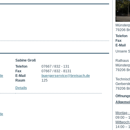
Münsterp
79206 Br
Telefon
Fax
E-Mail
Unsere S
Sabine Groß
Rathaus 
Münsterp
Telefon
07667 / 832 - 131
79206 Br
Fax
07667 / 832 - 8131
de
E-Mail
buergerservice@breisach.de
Technisc
Raum
125
Gerberst
Details
79206 Br
Öffnungs
Allgemei
Montag - 
de
09:00 – 
Mittwoch
14:00 – 