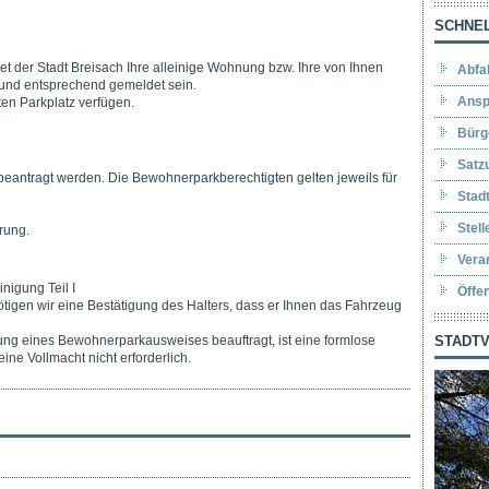
SCHNEL
 der Stadt Breisach Ihre alleinige Wohnung bzw. Ihre von Ihnen
Abfa
nd entsprechend gemeldet sein.
Ansp
ten Parkplatz verfügen.
Bürg
Satz
antragt werden. Die Bewohnerparkberechtigten gelten jeweils für
Stad
Stel
rung.
Vera
igung Teil I
Öffe
ötigen wir eine Bestätigung des Halters, dass er Ihnen das Fahrzeug
gung eines Bewohnerparkausweises beauftragt, ist eine formlose
STADTV
eine Vollmacht nicht erforderlich.