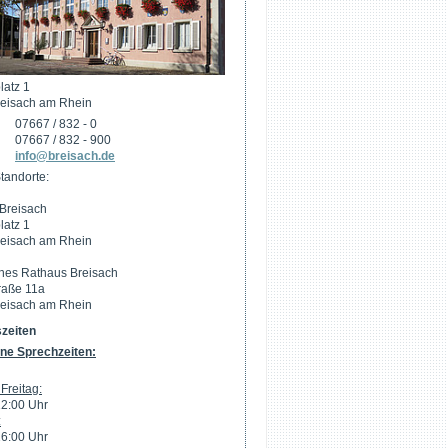
latz 1
eisach am Rhein
07667 / 832 - 0
07667 / 832 - 900
info@breisach.de
tandorte:
Breisach
latz 1
eisach am Rhein
hes Rathaus Breisach
raße 11a
eisach am Rhein
zeiten
ne Sprechzeiten:
Freitag:
12:00 Uhr
:
16:00 Uhr