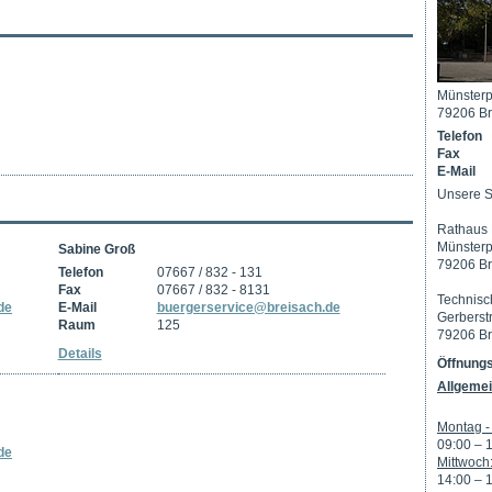
Münsterp
79206 Br
Telefon
Fax
E-Mail
Unsere S
Rathaus 
Münsterp
Sabine Groß
79206 Br
Telefon
07667 / 832 - 131
Fax
07667 / 832 - 8131
Technisc
de
E-Mail
buergerservice@breisach.de
Gerberst
Raum
125
79206 Br
Details
Öffnungs
Allgemei
Montag - 
09:00 – 
de
Mittwoch
14:00 – 