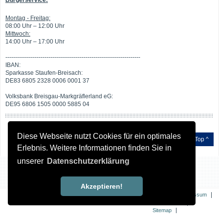
Bürgerservice:
Montag - Freitag:
08:00 Uhr – 12:00 Uhr
Mittwoch:
14:00 Uhr – 17:00 Uhr
---------------------------------------------------------------------
IBAN:
Sparkasse Staufen-Breisach:
DE83 6805 2328 0006 0001 37
Volksbank Breisgau-Markgräflerland eG:
DE95 6806 1505 0000 5885 04
Diese Webseite nutzt Cookies für ein optimales
Top ^
Erlebnis. Weitere Informationen finden Sie in
unserer
Datenschutzerklärung
Akzeptieren!
|
|
Kontakt
Impressum
|
Datenschutz
|
Sitemap
Erklärung zur