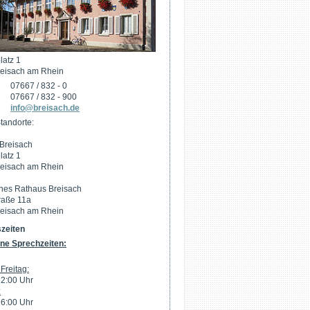
latz 1
eisach am Rhein
07667 / 832 - 0
07667 / 832 - 900
info@breisach.de
tandorte:
Breisach
latz 1
eisach am Rhein
hes Rathaus Breisach
raße 11a
eisach am Rhein
zeiten
ne Sprechzeiten:
Freitag:
12:00 Uhr
:
16:00 Uhr