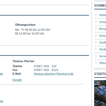
SCHNEL
Abfa
Ansp
Öffnungszeiten
Bürg
Mo - Fr 09.00 bis 12.00 Uhr
Mi 14.00 bis 16.00 Uhr
Satz
Stad
Stel
Vera
Thomas Plocher
Öffe
Telefon
07667 / 832 - 124
Fax
07667 / 832 - 8124
.de
E-Mail
thomas.plocher@breisach.de
STADTV
Details
.de