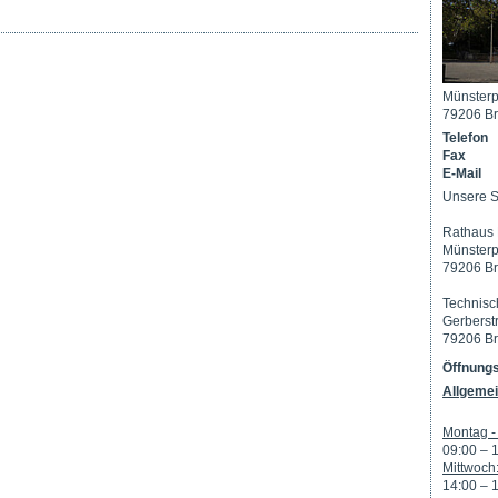
Münsterp
79206 Br
Telefon
Fax
E-Mail
Unsere S
Rathaus 
Münsterp
79206 Br
Technisc
Gerberst
79206 Br
Öffnungs
Allgemei
Montag - 
09:00 – 
Mittwoch
14:00 – 