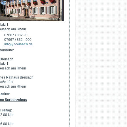
latz 1
eisach am Rhein
07667 / 832 - 0
07667 / 832 - 900
info@breisach.de
tandorte:
Breisach
latz 1
eisach am Rhein
hes Rathaus Breisach
raße 11a
eisach am Rhein
zeiten
ne Sprechzeiten:
Freitag:
12:00 Uhr
:
16:00 Uhr