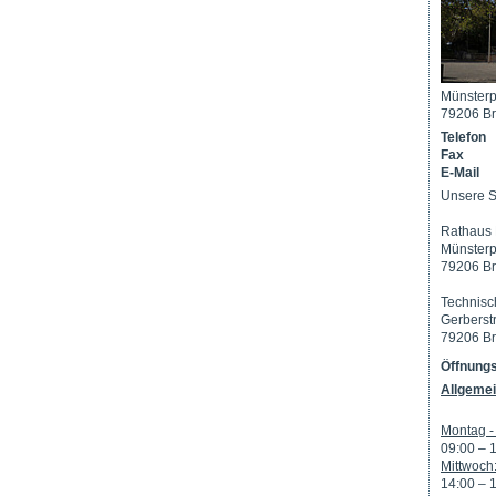
Münsterp
79206 Br
Telefon
Fax
E-Mail
Unsere S
Rathaus 
Münsterp
79206 Br
Technisc
Gerberst
79206 Br
Öffnungs
Allgemei
Montag - 
09:00 – 
Mittwoch
14:00 – 