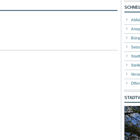
SCHNEL
Abfa
Ansp
Bürg
Satz
Stad
Stel
Vera
Öffe
STADTV