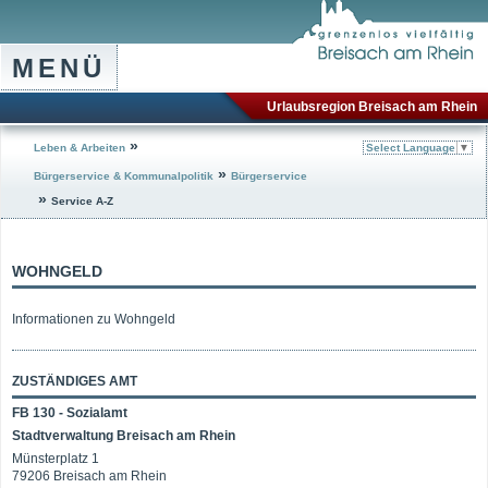
MENÜ
Urlaubsregion Breisach am Rhein
»
Leben & Arbeiten
Select Language
▼
»
Bürgerservice & Kommunalpolitik
Bürgerservice
»
Service A-Z
WOHNGELD
Informationen zu Wohngeld
ZUSTÄNDIGES AMT
FB 130 - Sozialamt
Stadtverwaltung Breisach am Rhein
Münsterplatz 1
79206 Breisach am Rhein