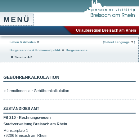
MENÜ
Urlaubsregion Breisach am Rhein
»
Leben & Arbeiten
Select Language
▼
»
Bürgerservice & Kommunalpolitik
Bürgerservice
»
Service A-Z
GEBÜHRENKALKULATION
Informationen zur Gebührenkalkulation
ZUSTÄNDIGES AMT
FB 210 - Rechnungswesen
Stadtverwaltung Breisach am Rhein
Münsterplatz 1
79206 Breisach am Rhein