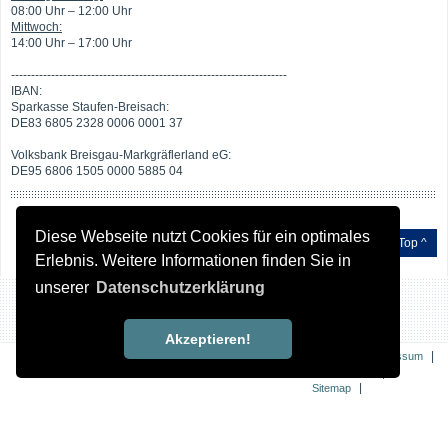
08:00 Uhr – 12:00 Uhr
Mittwoch:
14:00 Uhr – 17:00 Uhr
---------------------------------------------------------------------
IBAN:
Sparkasse Staufen-Breisach:
DE83 6805 2328 0006 0001 37
Volksbank Breisgau-Markgräflerland eG:
DE95 6806 1505 0000 5885 04
Diese Webseite nutzt Cookies für ein optimales
Top ^
Erlebnis. Weitere Informationen finden Sie in
unserer
Datenschutzerklärung
Akzeptieren!
|
|
Kontakt
Impressum
|
Datenschutz
|
Sitemap
Erklärung zur
Barrierefreiheit
© 2026 Breisach