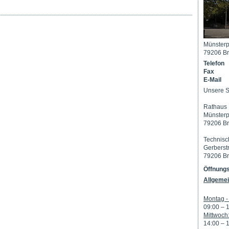
Münsterp
79206 Br
Telefon
Fax
E-Mail
Unsere S
Rathaus 
Münsterp
79206 Br
Technisc
Gerberst
79206 Br
Öffnungs
Allgemei
Montag - 
09:00 – 
Mittwoch
14:00 – 