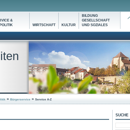
BILDUNG
VICE &
GESELLSCHAFT
OLITIK
WIRTSCHAFT
KULTUR
UND SOZIALES
iten
»
»
itik
Bürgerservice
Service A-Z
SUCHE