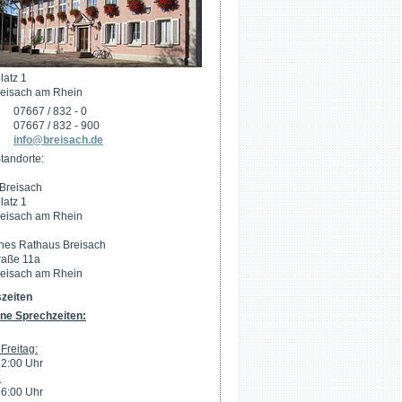
latz 1
eisach am Rhein
07667 / 832 - 0
07667 / 832 - 900
info@breisach.de
tandorte:
Breisach
latz 1
eisach am Rhein
hes Rathaus Breisach
raße 11a
eisach am Rhein
zeiten
ne Sprechzeiten:
Freitag:
12:00 Uhr
:
16:00 Uhr