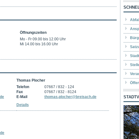
SCHNEL
Abfa
Ansp
Öffnungszeiten
Bürg
Mo - Fr 09.00 bis 12.00 Uhr
Mi 14.00 bis 16.00 Uhr
Satz
Stad
Stel
Vera
Thomas Plocher
Öffe
Telefon
07667 / 832 - 124
Fax
07667 / 832 - 8124
.de
E-Mail
thomas.plocher@breisach.de
STADTV
Details
.de