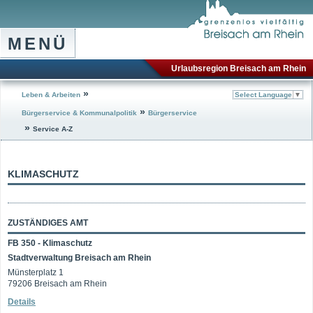
MENÜ
Urlaubsregion Breisach am Rhein
»
Leben & Arbeiten
Select Language
▼
»
Bürgerservice & Kommunalpolitik
Bürgerservice
»
Service A-Z
KLIMASCHUTZ
ZUSTÄNDIGES AMT
FB 350 - Klimaschutz
Stadtverwaltung Breisach am Rhein
Münsterplatz 1
79206 Breisach am Rhein
Details