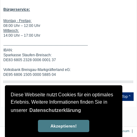
Bürgerservice:
Montag - Freitag:
08:00 Uhr – 12:00 Uhr
Mittwoch:
14:00 Uhr – 17:00 Uhr
---------------------------------------------------------------------
IBAN:
Sparkasse Staufen-Breisach:
DE83 6805 2328 0006 0001 37
Volksbank Breisgau-Markgräflerland eG:
DE95 6806 1505 0000 5885 04
Diese Webseite nutzt Cookies für ein optimales
Top ^
Erlebnis. Weitere Informationen finden Sie in
unserer
Datenschutzerklärung
Akzeptieren!
|
|
Kontakt
Impressum
|
Datenschutz