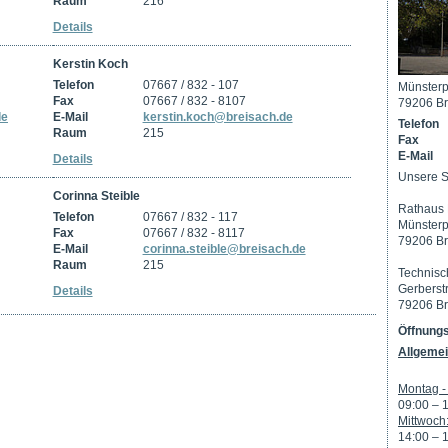
Raum
216
Details
Kerstin Koch
Telefon
07667 / 832 - 107
Münsterp
Fax
07667 / 832 - 8107
79206 Br
de
E-Mail
kerstin.koch@breisach.de
Telefon
Raum
215
Fax
E-Mail
Details
Unsere S
Corinna Steible
Rathaus 
Telefon
07667 / 832 - 117
Münsterp
Fax
07667 / 832 - 8117
79206 Br
E-Mail
corinna.steible@breisach.de
Raum
215
Technisc
Gerberst
Details
79206 Br
Öffnungs
Allgemei
Montag - 
09:00 – 
Mittwoch
14:00 – 