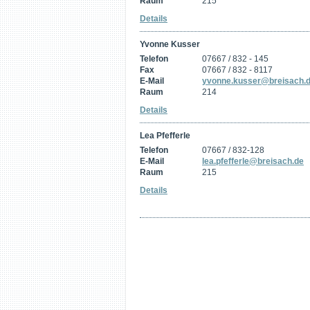
Raum
215
Details
Yvonne Kusser
Telefon
07667 / 832 - 145
Fax
07667 / 832 - 8117
E-Mail
yvonne.kusser@breisach.
Raum
214
Details
Lea Pfefferle
Telefon
07667 / 832-128
E-Mail
lea.pfefferle@breisach.de
Raum
215
Details