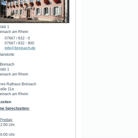
latz 1
eisach am Rhein
07667 / 832 - 0
07667 / 832 - 900
info@breisach.de
tandorte:
Breisach
latz 1
eisach am Rhein
hes Rathaus Breisach
raße 11a
eisach am Rhein
zeiten
ne Sprechzeiten:
Freitag:
12:00 Uhr
:
16:00 Uhr