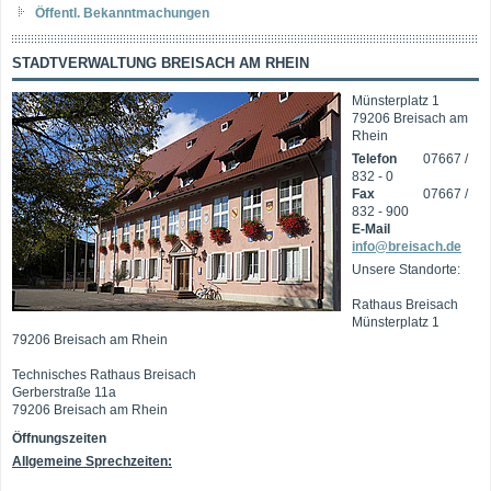
Öffentl. Bekanntmachungen
STADTVERWALTUNG BREISACH AM RHEIN
Münsterplatz 1
79206 Breisach am
Rhein
Telefon
07667 /
832 - 0
Fax
07667 /
832 - 900
E-Mail
info@breisach.de
Unsere Standorte:
Rathaus Breisach
Münsterplatz 1
79206 Breisach am Rhein
Technisches Rathaus Breisach
Gerberstraße 11a
79206 Breisach am Rhein
Öffnungszeiten
Allgemeine Sprechzeiten: