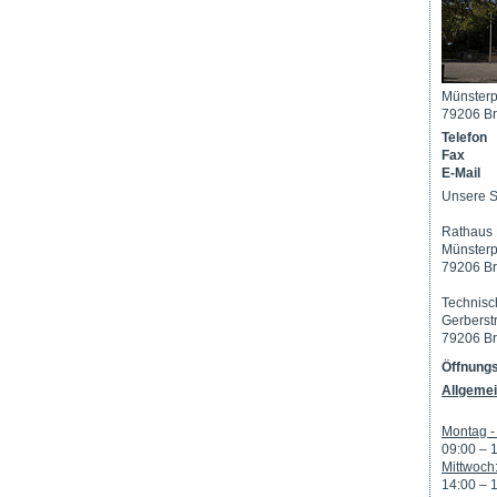
Münsterp
79206 Br
Telefon
Fax
E-Mail
Unsere S
Rathaus 
Münsterp
79206 Br
Technisc
Gerberst
79206 Br
Öffnungs
Allgemei
Montag - 
09:00 – 
Mittwoch
14:00 – 