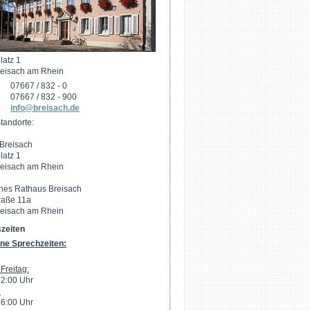
latz 1
eisach am Rhein
07667 / 832 - 0
07667 / 832 - 900
info@breisach.de
tandorte:
Breisach
latz 1
eisach am Rhein
hes Rathaus Breisach
raße 11a
eisach am Rhein
zeiten
ne Sprechzeiten:
Freitag:
12:00 Uhr
:
16:00 Uhr