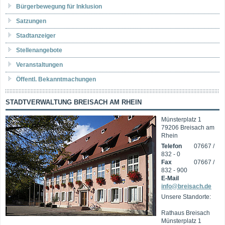
Bürgerbewegung für Inklusion
Satzungen
Stadtanzeiger
Stellenangebote
Veranstaltungen
Öffentl. Bekanntmachungen
STADTVERWALTUNG BREISACH AM RHEIN
Münsterplatz 1
79206 Breisach am
Rhein
Telefon
07667 /
832 - 0
Fax
07667 /
832 - 900
E-Mail
info@breisach.de
Unsere Standorte:
Rathaus Breisach
Münsterplatz 1