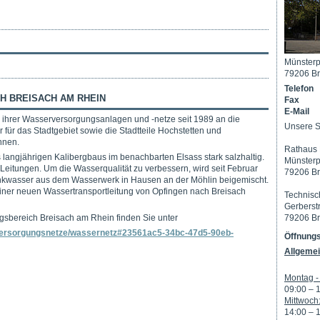
Münsterp
79206 Br
Telefon
 BREISACH AM RHEIN
Fax
E-Mail
 ihrer Wasserversorgungsanlagen und -netze seit 1989 an die
Unsere S
für das Stadtgebiet sowie die Stadtteile Hochstetten und
nnen.
Rathaus 
 langjährigen Kalibergbaus im benachbarten Elsass stark salzhaltig.
Münsterp
r Leitungen. Um die Wasserqualität zu verbessern, wird seit Februar
79206 Br
rinkwasser aus dem Wasserwerk in Hausen an der Möhlin beigemischt.
ner neuen Wassertransportleitung von Opfingen nach Breisach
Technisc
Gerberst
79206 Br
gsbereich Breisach am Rhein finden Sie unter
versorgungsnetze/wassernetz#23561ac5-34bc-47d5-90eb-
Öffnungs
Allgemei
Montag - 
09:00 – 
Mittwoch
14:00 – 