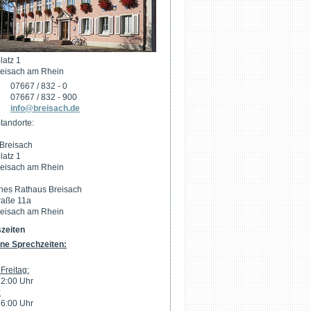
latz 1
eisach am Rhein
07667 / 832 - 0
07667 / 832 - 900
info@breisach.de
tandorte:
Breisach
latz 1
eisach am Rhein
hes Rathaus Breisach
raße 11a
eisach am Rhein
zeiten
ne Sprechzeiten:
Freitag:
12:00 Uhr
:
16:00 Uhr