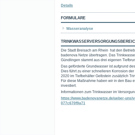
Details
FORMULARE
Wasseranalyse
TRINKWASSERVERSORGUNGSBEREICH
Die Stadt Breisach am Rhein hat den Betrieb
badenova Netze übertragen. Das Trinkwasser 
Gündlingen stammt aus drei eigenen Tiefbru
Das geförderte Grundwasser ist aufgrund des
Dies führt zu einer schnelleren Korrosion de
2020 im Tiefbehälter Gelbstein zusätzlich T
Für diese Maßnahme haben wir in den Bau ei
investiert.
Informationen zum Trinkwasser im Versorgun
https://www.badenovanetze.de/ueber-uns/
077c670f9a71