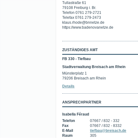
Tullastraße 61
79108 Freiburg i. Br.
Telefon 0761 279-2721
Telefax 0761 279-2473
klaus.rhode@bnnetze.de
https://www.badenovanetze.de
ZUSTÄNDIGES AMT
FB 330 - Tiefbau
Stadtverwaltung Breisach am Rhein
Münsterplatz 1
79206 Breisach am Rhein
Details
ANSPRECHPARTNER
Isabella Féraud
Telefon
07667 / 832 - 332
Fax
07667 / 832 - 8332
E-Mail
tiefbau@breisach.de
Raum
305