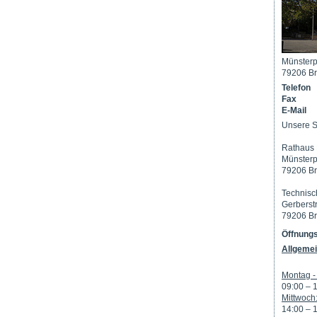
Münsterp
79206 Br
Telefon
Fax
E-Mail
Unsere S
Rathaus 
Münsterp
79206 Br
Technisc
Gerberst
79206 Br
Öffnungs
Allgemei
Montag - 
09:00 – 
Mittwoch
14:00 – 