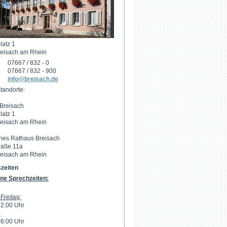
latz 1
eisach am Rhein
07667 / 832 - 0
07667 / 832 - 900
info@breisach.de
tandorte:
Breisach
latz 1
eisach am Rhein
hes Rathaus Breisach
raße 11a
eisach am Rhein
zeiten
ne Sprechzeiten:
Freitag:
12:00 Uhr
:
16:00 Uhr