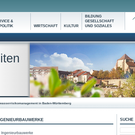
BILDUNG
VICE &
GESELLSCHAFT
OLITIK
WIRTSCHAFT
KULTUR
UND SOZIALES
iten
wasserrisikomanagement in Baden-Württemberg
INGENIEURBAUWERKE
SUCHE
e Ingenieurbauwerke