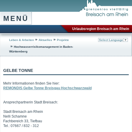
MENÜ
Urlaubsregion Breisach am Rhein
»
»
Leben & Arbeiten
Aktuelles
Projekte
Select Language
▼
»
Hochwasserrisikomanagement in Baden-
Württemberg
GELBE TONNE
Mehr Informationen finden Sie hier:
REMONDIS Gelbe Tonne Breisgau Hochschwarzwald
Ansprechpartnerin Stadt Breisach:
Stadt Breisach am Rhein
Nelli Schamne
Fachbereich 33, Tiefbau
Tel.: 07667 / 832 - 312