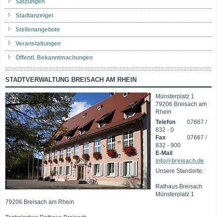
Satzungen
Stadtanzeiger
Stellenangebote
Veranstaltungen
Öffentl. Bekanntmachungen
STADTVERWALTUNG BREISACH AM RHEIN
Münsterplatz 1
79206 Breisach am
Rhein
Telefon
07667 /
832 - 0
Fax
07667 /
832 - 900
E-Mail
info@breisach.de
Unsere Standorte:
Rathaus Breisach
Münsterplatz 1
79206 Breisach am Rhein