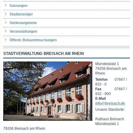
Satzungen
Stadtanzeiger
Stellenangebote
Veranstaltungen
Öffentl. Bekanntmachungen
STADTVERWALTUNG BREISACH AM RHEIN
Münsterplatz 1
79206 Breisach am
Rhein
Telefon
07667 /
832 - 0
Fax
07667 /
832 - 900
E-Mail
info@breisach.de
Unsere Standorte:
Rathaus Breisach
Münsterplatz 1
79206 Breisach am Rhein