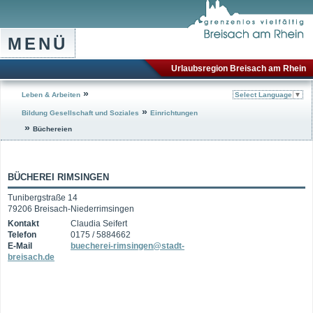
MENÜ
Urlaubsregion Breisach am Rhein
»
Leben & Arbeiten
Select Language
▼
»
Bildung Gesellschaft und Soziales
Einrichtungen
»
Büchereien
BÜCHEREI RIMSINGEN
Tunibergstraße 14
79206 Breisach-Niederrimsingen
Kontakt
Claudia Seifert
Telefon
0175 / 5884662
E-Mail
buecherei-rimsingen@stadt-
breisach.de