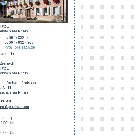
latz 1
eisach am Rhein
07667 / 832 - 0
07667 / 832 - 900
info@breisach.de
tandorte:
Breisach
latz 1
eisach am Rhein
hes Rathaus Breisach
raße 11a
eisach am Rhein
zeiten
ne Sprechzeiten:
Freitag:
12:00 Uhr
:
16:00 Uhr