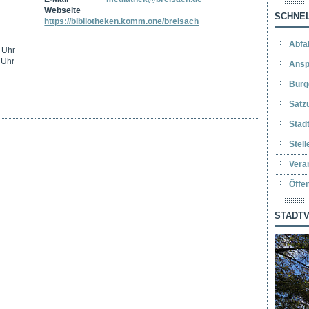
Webseite
SCHNEL
https://bibliotheken.komm.one/breisach
Abfa
 Uhr
 Uhr
Ansp
Bürg
Satz
Stad
Stel
Vera
Öffe
STADTV