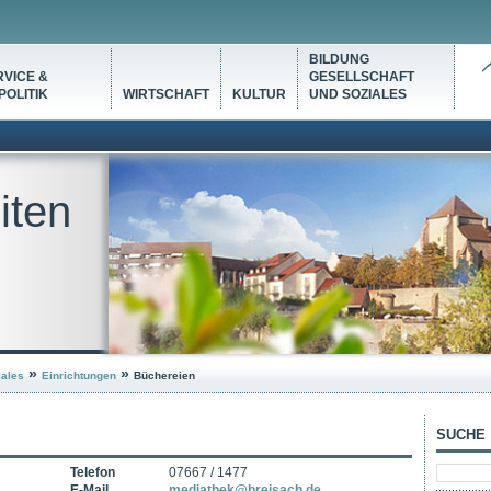
BILDUNG
VICE &
GESELLSCHAFT
OLITIK
WIRTSCHAFT
KULTUR
UND SOZIALES
iten
»
»
iales
Einrichtungen
Büchereien
SUCHE
Telefon
07667 / 1477
E-Mail
mediathek@breisach.de