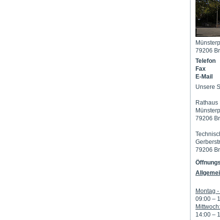
Münsterp
79206 Br
Telefon
Fax
E-Mail
Unsere S
Rathaus 
Münsterp
79206 Br
Technisc
Gerberst
79206 Br
Öffnungs
Allgemei
Montag - 
09:00 – 
Mittwoch
14:00 – 