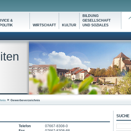
BILDUNG
VICE &
GESELLSCHAFT
OLITIK
WIRTSCHAFT
KULTUR
UND SOZIALES
iten
»
hnis
Gewerbeverzeichnis
SUCHE
Telefon
07667-8308-0
Fax
07667-8308-88