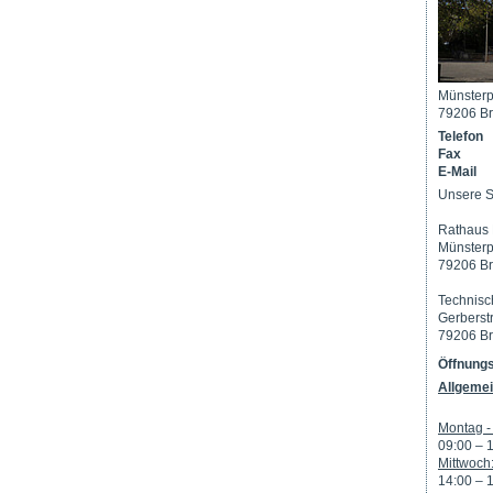
Münsterp
79206 Br
Telefon
Fax
E-Mail
Unsere S
Rathaus 
Münsterp
79206 Br
Technisc
Gerberst
79206 Br
Öffnungs
Allgemei
Montag - 
09:00 – 
Mittwoch
14:00 – 