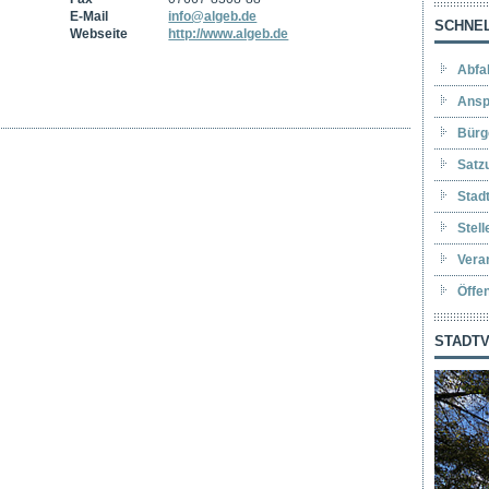
E-Mail
info@algeb.de
SCHNEL
Webseite
http://www.algeb.de
Abfa
Ansp
Bürg
Satz
Stad
Stel
Vera
Öffe
STADTV