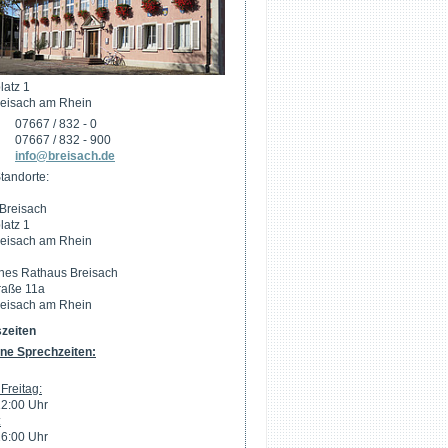
latz 1
eisach am Rhein
07667 / 832 - 0
07667 / 832 - 900
info@breisach.de
tandorte:
Breisach
latz 1
eisach am Rhein
hes Rathaus Breisach
raße 11a
eisach am Rhein
zeiten
ne Sprechzeiten:
Freitag:
12:00 Uhr
:
16:00 Uhr