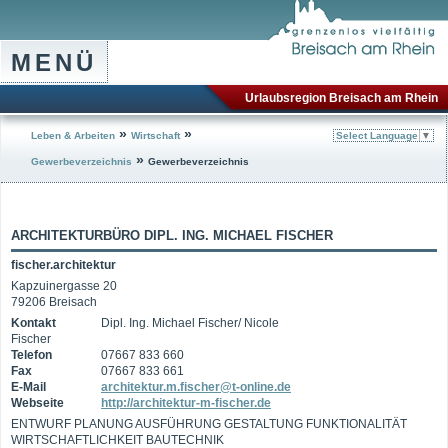
MENÜ
Urlaubsregion Breisach am Rhein
»
»
Leben & Arbeiten
Wirtschaft
Select Language
▼
»
Gewerbeverzeichnis
Gewerbeverzeichnis
ARCHITEKTURBÜRO DIPL. ING. MICHAEL FISCHER
fischer.architektur
Kapzuinergasse 20
79206 Breisach
Kontakt
Dipl. Ing. Michael Fischer/ Nicole
Fischer
Telefon
07667 833 660
Fax
07667 833 661
E-Mail
architektur.m.fischer@t-online.de
Webseite
http://architektur-m-fischer.de
ENTWURF PLANUNG AUSFÜHRUNG GESTALTUNG FUNKTIONALITÄT
WIRTSCHAFTLICHKEIT BAUTECHNIK