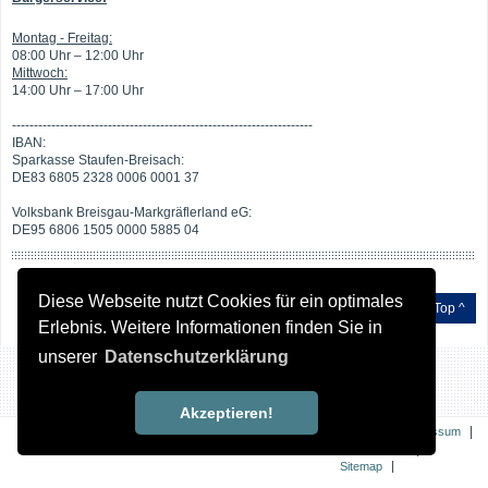
Montag - Freitag:
08:00 Uhr – 12:00 Uhr
Mittwoch:
14:00 Uhr – 17:00 Uhr
---------------------------------------------------------------------
IBAN:
Sparkasse Staufen-Breisach:
DE83 6805 2328 0006 0001 37
Volksbank Breisgau-Markgräflerland eG:
DE95 6806 1505 0000 5885 04
Diese Webseite nutzt Cookies für ein optimales
Top ^
Erlebnis. Weitere Informationen finden Sie in
unserer
Datenschutzerklärung
Akzeptieren!
|
|
Kontakt
Impressum
|
Datenschutz
|
Sitemap
Erklärung zur