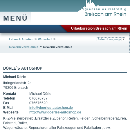
MENÜ
Urlaubsregion Breisach am Rhein
»
»
Leben & Arbeiten
Wirtschaft
Select Language
▼
»
Gewerbeverzeichnis
Gewerbeverzeichnis
DÖRLE`S AUTOSHOP
Michael Dörle
Ihringerlandstr. 2a
79206 Breisach
Kontakt
Michael Dörle
Telefon
076676737
Fax
076676520
E-Mail
info@doerles-autoshop.de
Webseite
http://www.doerles-autoshop.de
KFZ-Meisterbetrieb ,Ersatzteile Zubehör, Reifen, Felgen, Scheibenreperaturen,
Fahrrad, Roller,
Wagenwäsche, Reperaturen aller Fahrzeugen und Fabrikaten , usw.