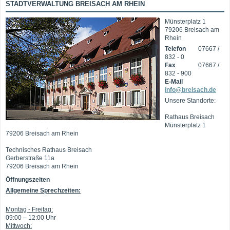
STADTVERWALTUNG BREISACH AM RHEIN
Münsterplatz 1
79206 Breisach am
Rhein
Telefon
07667 /
832 - 0
Fax
07667 /
832 - 900
E-Mail
info@breisach.de
Unsere Standorte:
Rathaus Breisach
Münsterplatz 1
79206 Breisach am Rhein
Technisches Rathaus Breisach
Gerberstraße 11a
79206 Breisach am Rhein
Öffnungszeiten
Allgemeine Sprechzeiten:
Montag - Freitag:
09:00 – 12:00 Uhr
Mittwoch: