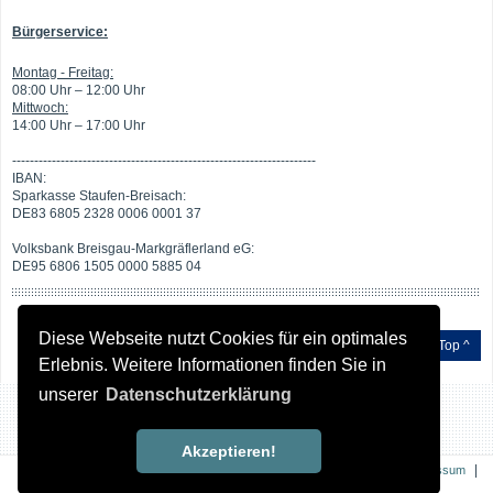
Bürgerservice:
Montag - Freitag:
08:00 Uhr – 12:00 Uhr
Mittwoch:
14:00 Uhr – 17:00 Uhr
---------------------------------------------------------------------
IBAN:
Sparkasse Staufen-Breisach:
DE83 6805 2328 0006 0001 37
Volksbank Breisgau-Markgräflerland eG:
DE95 6806 1505 0000 5885 04
Diese Webseite nutzt Cookies für ein optimales
Top ^
Erlebnis. Weitere Informationen finden Sie in
unserer
Datenschutzerklärung
Akzeptieren!
|
|
Kontakt
Impressum
|
Datenschutz