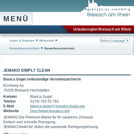
MENÜ
Urlaubsregion Breisach am Rhein
»
»
Leben & Arbeiten
Wirtschaft
Select Language
▼
»
Gewerbeverzeichnis
Gewerbeverzeichnis
JEMAKO SIMPLY CLEAN
Bianca Gugel selbständige Vertriebspartnerin
Kirchweg 4a
79206 Breisach-Hochstetten
Kontakt
Bianca Gugel
Telefon
0176/ 783 55 762
E-Mail
bianca-gugel@jemako-mail.com
Webseite
http://www.jemako.com
JEMAKO Die Premium-Marke für Ihr sauberes Zuhause.
Einfach und schnelle Reinigung.
JEMAKO bietet für Jeden die passende Reinigungslösung.