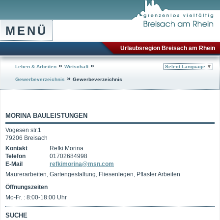
MENÜ
Urlaubsregion Breisach am Rhein
»
»
Leben & Arbeiten
Wirtschaft
Select Language
▼
»
Gewerbeverzeichnis
Gewerbeverzeichnis
MORINA BAULEISTUNGEN
Vogesen str.1
79206 Breisach
Kontakt
Refki Morina
Telefon
01702684998
E-Mail
refkimorina@msn.com
Maurerarbeiten, Gartengestaltung, Fliesenlegen, Pflaster Arbeiten
Öffnungszeiten
Mo-Fr. : 8:00-18:00 Uhr
SUCHE