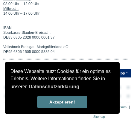
08:00 Uhr – 12:00 Uhr
Mittwoch:
14:00 Uhr – 17:00 Uhr
---------------------------------------------------------------------
IBAN:
Sparkasse Staufen-Breisach:
DE83 6805 2328 0006 0001 37
Volksbank Breisgau-Markgräflerland eG:
DE95 6806 1505 0000 5885 04
Diese Webseite nutzt Cookies für ein optimales
Top ^
Erlebnis. Weitere Informationen finden Sie in
unserer
Datenschutzerklärung
Akzeptieren!
|
|
Kontakt
Impressum
|
Datenschutz
|
Sitemap
Erklärung zur
Barrierefreiheit