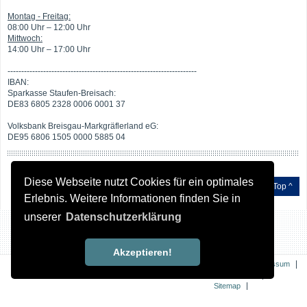
Montag - Freitag:
08:00 Uhr – 12:00 Uhr
Mittwoch:
14:00 Uhr – 17:00 Uhr
---------------------------------------------------------------------
IBAN:
Sparkasse Staufen-Breisach:
DE83 6805 2328 0006 0001 37
Volksbank Breisgau-Markgräflerland eG:
DE95 6806 1505 0000 5885 04
Diese Webseite nutzt Cookies für ein optimales
Top ^
Erlebnis. Weitere Informationen finden Sie in
unserer
Datenschutzerklärung
Akzeptieren!
|
|
Kontakt
Impressum
|
Datenschutz
|
Sitemap
Erklärung zur