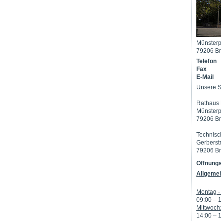
Münsterp
79206 Br
Telefon
Fax
E-Mail
Unsere S
Rathaus 
Münsterp
79206 Br
Technisc
Gerberst
79206 Br
Öffnungs
Allgemei
Montag - 
09:00 – 
Mittwoch
14:00 – 