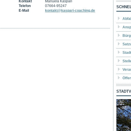
Kontakt
Manuela Kaspari
Telefon
07664-95247
SCHNEL
E-Mail
kontakt@kaspari-coaching.de
Abfa
Ansp
Bürg
Satz
Stad
Stel
Vera
Öffe
STADTV