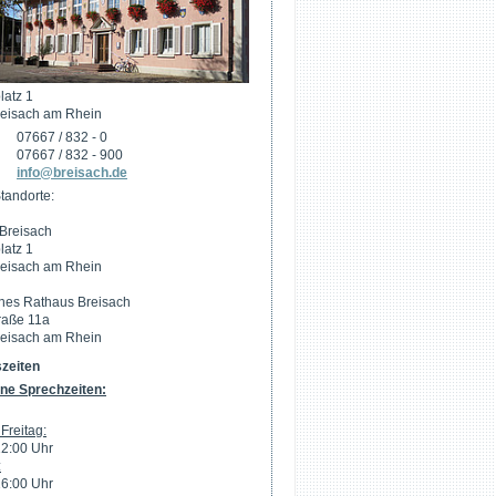
latz 1
eisach am Rhein
07667 / 832 - 0
07667 / 832 - 900
info@breisach.de
tandorte:
Breisach
latz 1
eisach am Rhein
hes Rathaus Breisach
raße 11a
eisach am Rhein
zeiten
ne Sprechzeiten:
Freitag:
12:00 Uhr
:
16:00 Uhr