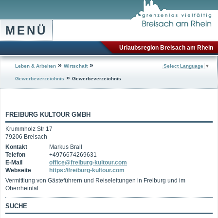
MENÜ
Urlaubsregion Breisach am Rhein
»
»
Leben & Arbeiten
Wirtschaft
Select Language
▼
»
Gewerbeverzeichnis
Gewerbeverzeichnis
FREIBURG KULTOUR GMBH
Krummholz Str 17
79206 Breisach
Kontakt
Markus Brall
Telefon
+4976674269631
E-Mail
office@freiburg-kultour.com
Webseite
https://freiburg-kultour.com
Vermittlung von Gästeführern und Reiseleitungen in Freiburg und im
Oberrheintal
SUCHE