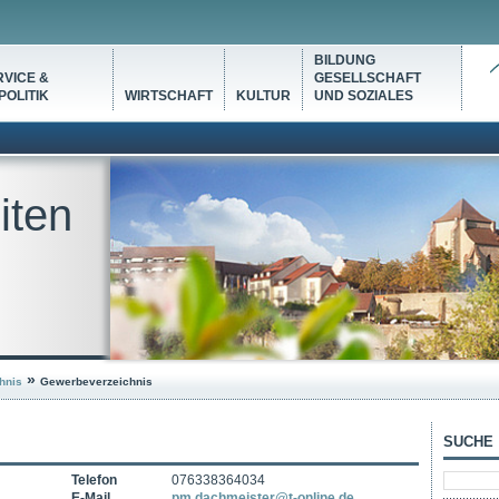
BILDUNG
VICE &
GESELLSCHAFT
OLITIK
WIRTSCHAFT
KULTUR
UND SOZIALES
iten
»
hnis
Gewerbeverzeichnis
SUCHE
Telefon
076338364034
E-Mail
pm.dachmeister@t-online.de