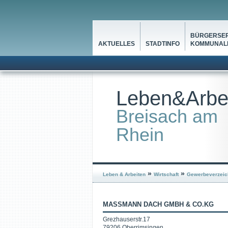
BÜRGERSER
AKTUELLES
STADTINFO
KOMMUNALP
Leben&Arbe
Breisach am
Rhein
»
»
Leben & Arbeiten
Wirtschaft
Gewerbeverzeic
MASSMANN DACH GMBH & CO.KG
Grezhauserstr.17
79206 Oberrimsingen