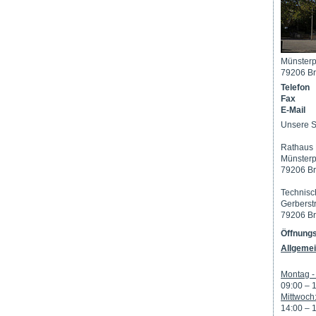
Münsterp
79206 Br
Telefon
Fax
E-Mail
Unsere S
Rathaus 
Münsterp
79206 Br
Technisc
Gerberst
79206 Br
Öffnungs
Allgemei
Montag - 
09:00 – 
Mittwoch
14:00 – 