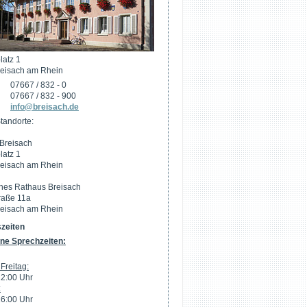
latz 1
eisach am Rhein
07667 / 832 - 0
07667 / 832 - 900
info@breisach.de
tandorte:
Breisach
latz 1
eisach am Rhein
hes Rathaus Breisach
raße 11a
eisach am Rhein
zeiten
ne Sprechzeiten:
Freitag:
12:00 Uhr
:
16:00 Uhr