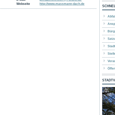
Webseite
http://www.massmann-dach.de
SCHNEL
Abfa
Ansp
Bürg
Satz
Stad
Stel
Vera
Öffe
STADTV