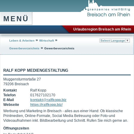
MENÜ
Urlaubsregion Breisach am Rhein
»
»
Leben & Arbeiten
Wirtschaft
Select Language
▼
»
Gewerbeverzeichnis
Gewerbeverzeichnis
RALF KOPP MEDIENGESTALTUNG
Muggensturmsrtaße 27
79206 Breisach
Kontakt
Ralf Kopp
Telefon
017627102170
E-Mail
kontakt@ralfkopp.biz
Webseite
https://ralfkopp.biz/
Werbung und Marketing in Breisach - alles aus einer Hand: Ob klassische
Printmedien, Online-Formate, Social Media Betreuung oder Foto-und
Videoaufnahmen inkl. Bildbearbeitung und Schnitt. Rufen Sie mich gerne an.
Öffnungszeiten