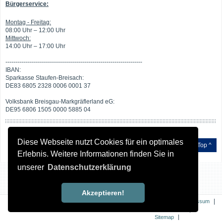
Bürgerservice:
Montag - Freitag:
08:00 Uhr – 12:00 Uhr
Mittwoch:
14:00 Uhr – 17:00 Uhr
---------------------------------------------------------------------
IBAN:
Sparkasse Staufen-Breisach:
DE83 6805 2328 0006 0001 37
Volksbank Breisgau-Markgräflerland eG:
DE95 6806 1505 0000 5885 04
Diese Webseite nutzt Cookies für ein optimales
Top ^
Erlebnis. Weitere Informationen finden Sie in
unserer
Datenschutzerklärung
Akzeptieren!
|
|
Kontakt
Impressum
|
Datenschutz
|
Sitemap