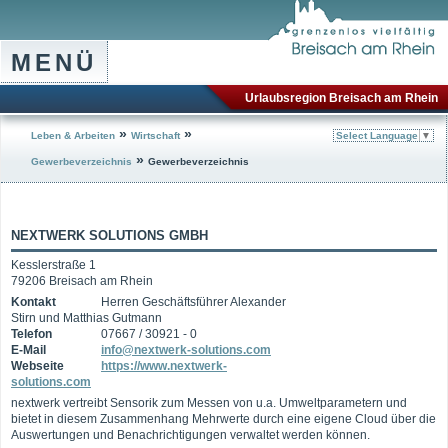
MENÜ
Urlaubsregion Breisach am Rhein
»
»
Leben & Arbeiten
Wirtschaft
Select Language
▼
»
Gewerbeverzeichnis
Gewerbeverzeichnis
NEXTWERK SOLUTIONS GMBH
Kesslerstraße 1
79206 Breisach am Rhein
Kontakt
Herren Geschäftsführer Alexander
Stirn und Matthias Gutmann
Telefon
07667 / 30921 - 0
E-Mail
info@nextwerk-solutions.com
Webseite
https://www.nextwerk-
solutions.com
nextwerk vertreibt Sensorik zum Messen von u.a. Umweltparametern und
bietet in diesem Zusammenhang Mehrwerte durch eine eigene Cloud über die
Auswertungen und Benachrichtigungen verwaltet werden können.