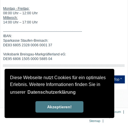
Montag - Freitag:
08:00 Uhr – 12:00 Uhr
Mittwoch:
14:00 Uhr – 17:00 Uhr
---------------------------------------------------------------------
IBAN:
Sparkasse Staufen-Breisach:
DE83 6805 2328 0006 0001 37
Volksbank Breisgau-Markgräflerland eG:
DE95 6806 1505 0000 5885 04
Diese Webseite nutzt Cookies für ein optimales
Top ^
Erlebnis. Weitere Informationen finden Sie in
unserer
Datenschutzerklärung
Akzeptieren!
|
|
Kontakt
Impressum
|
Datenschutz
|
Sitemap
Erklärung zur