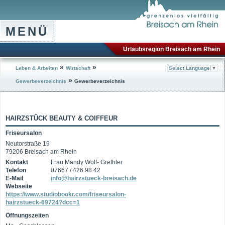
MENÜ
Urlaubsregion Breisach am Rhein
»
»
Leben & Arbeiten
Wirtschaft
Select Language
▼
»
Gewerbeverzeichnis
Gewerbeverzeichnis
HAIRZSTÜCK BEAUTY & COIFFEUR
Friseursalon
Neutorstraße 19
79206 Breisach am Rhein
Kontakt
Frau Mandy Wolf- Grethler
Telefon
07667 / 426 98 42
E-Mail
info@hairzstueck-breisach.de
Webseite
https://www.studiobookr.com/friseursalon-
hairzstueck-69724?dcc=1
Öffnungszeiten