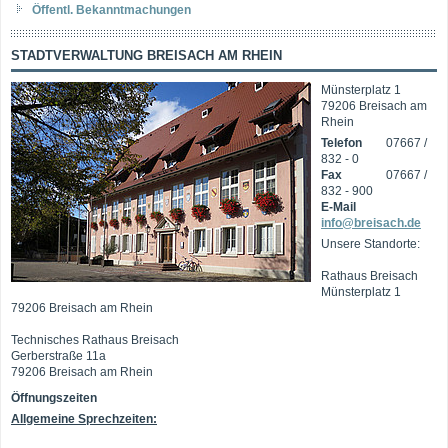
Öffentl. Bekanntmachungen
STADTVERWALTUNG BREISACH AM RHEIN
Münsterplatz 1
79206 Breisach am
Rhein
Telefon
07667 /
832 - 0
Fax
07667 /
832 - 900
E-Mail
info@breisach.de
Unsere Standorte:
Rathaus Breisach
Münsterplatz 1
79206 Breisach am Rhein
Technisches Rathaus Breisach
Gerberstraße 11a
79206 Breisach am Rhein
Öffnungszeiten
Allgemeine Sprechzeiten: