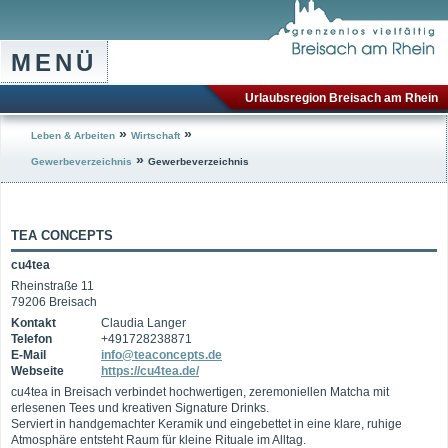
MENÜ
Urlaubsregion Breisach am Rhein
»
»
Leben & Arbeiten
Wirtschaft
»
Gewerbeverzeichnis
Gewerbeverzeichnis
TEA CONCEPTS
cu4tea
Rheinstraße 11
79206 Breisach
Kontakt
Claudia Langer
Telefon
+491728238871
E-Mail
info@teaconcepts.de
Webseite
https://cu4tea.de/
cu4tea in Breisach verbindet hochwertigen, zeremoniellen Matcha mit
erlesenen Tees und kreativen Signature Drinks.
Serviert in handgemachter Keramik und eingebettet in eine klare, ruhige
Atmosphäre entsteht Raum für kleine Rituale im Alltag.