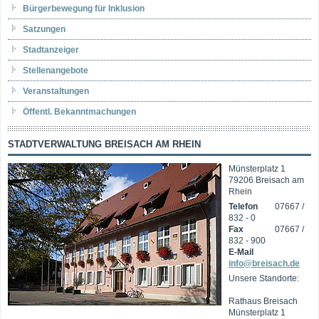
Bürgerbewegung für Inklusion
Satzungen
Stadtanzeiger
Stellenangebote
Veranstaltungen
Öffentl. Bekanntmachungen
STADTVERWALTUNG BREISACH AM RHEIN
Münsterplatz 1
79206 Breisach am
Rhein
Telefon
07667 /
832 - 0
Fax
07667 /
832 - 900
E-Mail
info@breisach.de
Unsere Standorte:
Rathaus Breisach
Münsterplatz 1