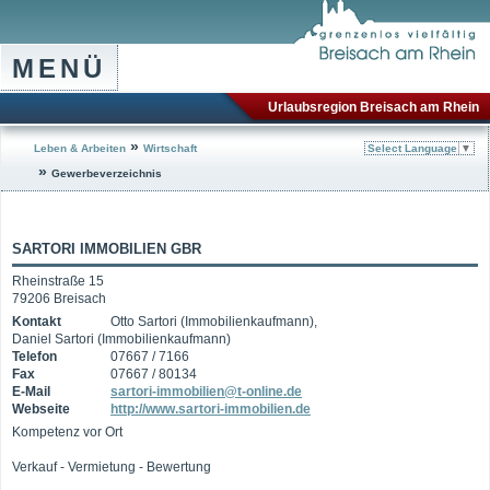
MENÜ
Urlaubsregion Breisach am Rhein
»
Leben & Arbeiten
Wirtschaft
Select Language
▼
»
Gewerbeverzeichnis
SARTORI IMMOBILIEN GBR
Rheinstraße 15
79206 Breisach
Kontakt
Otto Sartori (Immobilienkaufmann),
Daniel Sartori (Immobilienkaufmann)
Telefon
07667 / 7166
Fax
07667 / 80134
E-Mail
sartori-immobilien@t-online.de
Webseite
http://www.sartori-immobilien.de
Kompetenz vor Ort
Verkauf - Vermietung - Bewertung