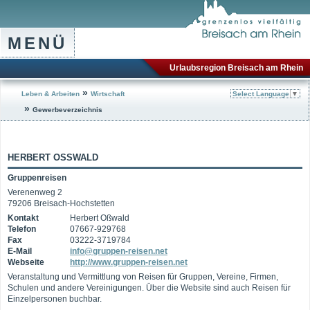
MENÜ
Urlaubsregion Breisach am Rhein
»
Leben & Arbeiten
Wirtschaft
Select Language
▼
»
Gewerbeverzeichnis
HERBERT OSSWALD
Gruppenreisen
Verenenweg 2
79206 Breisach-Hochstetten
Kontakt
Herbert Oßwald
Telefon
07667-929768
Fax
03222-3719784
E-Mail
info@gruppen-reisen.net
Webseite
http://www.gruppen-reisen.net
Veranstaltung und Vermittlung von Reisen für Gruppen, Vereine, Firmen,
Schulen und andere Vereinigungen. Über die Website sind auch Reisen für
Einzelpersonen buchbar.