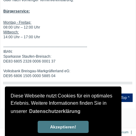
Oder nach vorheriger Terminvereinbarung.
Bürgerservice:
Montag - Freitag:
08:00 Uhr – 12:00 Uhr
Mittwoch:
14:00 Uhr – 17:00 Uhr
---------------------------------------------------------------------
IBAN:
Sparkasse Staufen-Breisach:
DE83 6805 2328 0006 0001 37
Volksbank Breisgau-Markgräflerland eG:
DE95 6806 1505 0000 5885 04
Diese Webseite nutzt Cookies für ein optimales
Top ^
Erlebnis. Weitere Informationen finden Sie in
unserer
Datenschutzerklärung
Akzeptieren!
|
|
Kontakt
Impressum