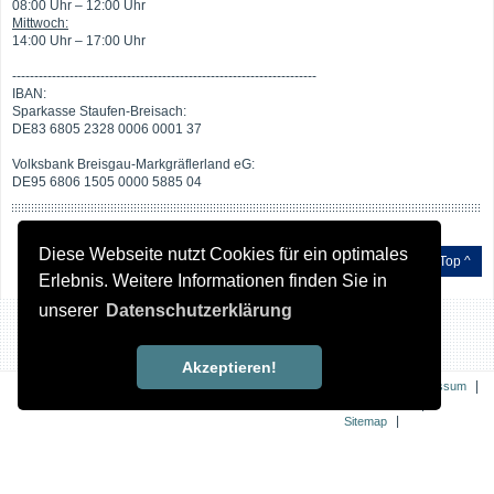
08:00 Uhr – 12:00 Uhr
Mittwoch:
14:00 Uhr – 17:00 Uhr
---------------------------------------------------------------------
IBAN:
Sparkasse Staufen-Breisach:
DE83 6805 2328 0006 0001 37
Volksbank Breisgau-Markgräflerland eG:
DE95 6806 1505 0000 5885 04
Diese Webseite nutzt Cookies für ein optimales
Top ^
Erlebnis. Weitere Informationen finden Sie in
unserer
Datenschutzerklärung
Akzeptieren!
|
|
Kontakt
Impressum
|
Datenschutz
|
Sitemap
Erklärung zur
Barrierefreiheit
© 2026 Breisach