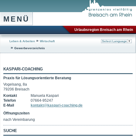
MENÜ
Urlaubsregion Breisach am Rhein
»
Leben & Arbeiten
Wirtschaft
Select Language
▼
»
Gewerbeverzeichnis
KASPARI-COACHING
Praxis für Lösungsorientierte Beratung
Vogelsang, 8a
79206 Breisach
Kontakt
Manuela Kaspari
Telefon
07664-95247
E-Mail
kontakt@kaspari-coaching.de
Öffnungszeiten
nach Vereinbarung
SUCHE