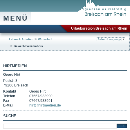
MENÜ
Urlaubsregion Breisach am Rhein
»
Leben & Arbeiten
Wirtschaft
Select Language
▼
»
Gewerbeverzeichnis
HIRTMEDIEN
Georg Hirt
Poststr. 3
79206 Breisach
Kontakt
Georg Hirt
Telefon
07667/933990
Fax
07667/933991
E-Mail
hirt@hirtmedien.de
SUCHE