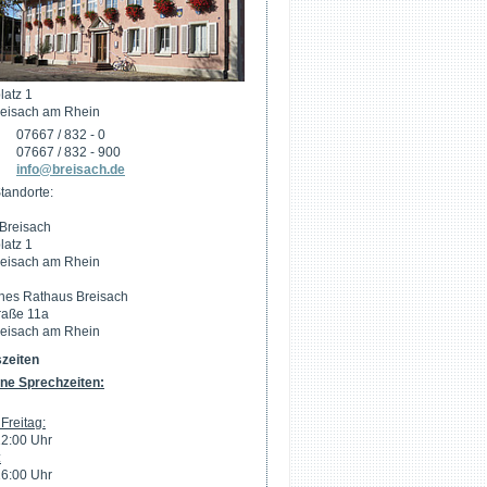
latz 1
eisach am Rhein
07667 / 832 - 0
07667 / 832 - 900
info@breisach.de
tandorte:
Breisach
latz 1
eisach am Rhein
hes Rathaus Breisach
raße 11a
eisach am Rhein
zeiten
ne Sprechzeiten:
Freitag:
12:00 Uhr
:
16:00 Uhr