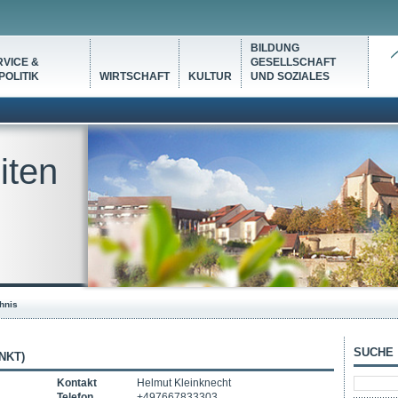
BILDUNG
VICE &
GESELLSCHAFT
OLITIK
WIRTSCHAFT
KULTUR
UND SOZIALES
iten
hnis
SUCHE
NKT)
Kontakt
Helmut Kleinknecht
Telefon
+497667833303