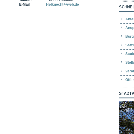
E-Mail
Helknecht@web.de
SCHNEL
Abfa
Ansp
Bürg
Satz
Stad
Stel
Vera
Öffe
STADTV