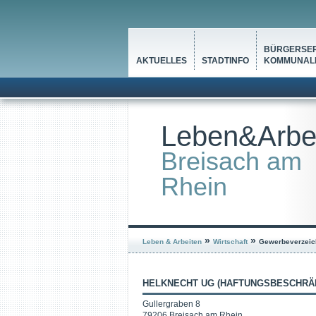
BÜRGERSER
AKTUELLES
STADTINFO
KOMMUNALP
Leben&Arbe
Breisach am
Rhein
»
»
Leben & Arbeiten
Wirtschaft
Gewerbeverzeic
HELKNECHT UG (HAFTUNGSBESCHRÄ
Gullergraben 8
79206 Breisach am Rhein