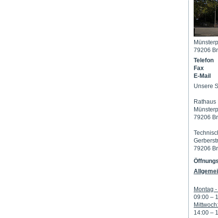
Münsterp
79206 Br
Telefon
Fax
E-Mail
Unsere S
Rathaus 
Münsterp
79206 Br
Technisc
Gerberst
79206 Br
Öffnungs
Allgemei
Montag - 
09:00 – 
Mittwoch
14:00 – 