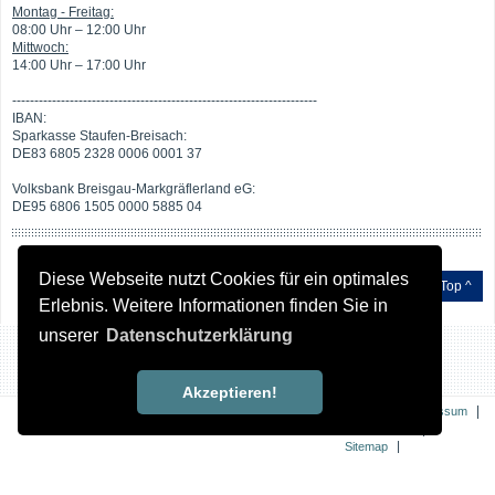
Montag - Freitag:
08:00 Uhr – 12:00 Uhr
Mittwoch:
14:00 Uhr – 17:00 Uhr
---------------------------------------------------------------------
IBAN:
Sparkasse Staufen-Breisach:
DE83 6805 2328 0006 0001 37
Volksbank Breisgau-Markgräflerland eG:
DE95 6806 1505 0000 5885 04
Diese Webseite nutzt Cookies für ein optimales
Top ^
Erlebnis. Weitere Informationen finden Sie in
unserer
Datenschutzerklärung
Akzeptieren!
|
|
Kontakt
Impressum
|
Datenschutz
|
Sitemap
Erklärung zur
Barrierefreiheit