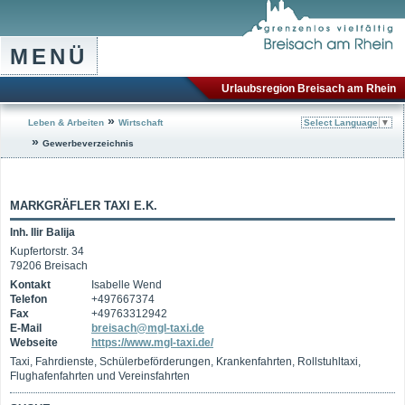
MENÜ
Urlaubsregion Breisach am Rhein
»
Leben & Arbeiten
Wirtschaft
Select Language
▼
»
Gewerbeverzeichnis
MARKGRÄFLER TAXI E.K.
Inh. Ilir Balija
Kupfertorstr. 34
79206 Breisach
Kontakt
Isabelle Wend
Telefon
+497667374
Fax
+49763312942
E-Mail
breisach@mgl-taxi.de
Webseite
https://www.mgl-taxi.de/
Taxi, Fahrdienste, Schülerbeförderungen, Krankenfahrten, Rollstuhltaxi,
Flughafenfahrten und Vereinsfahrten