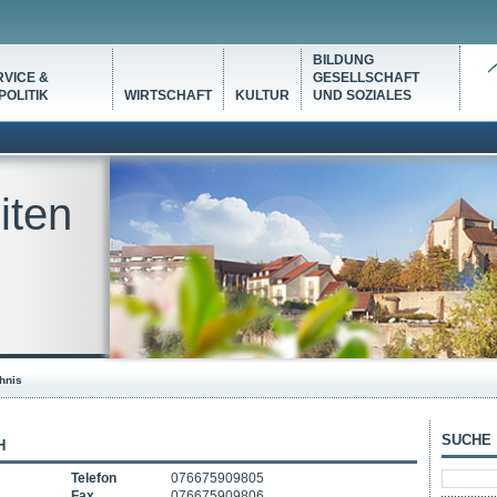
BILDUNG
VICE &
GESELLSCHAFT
OLITIK
WIRTSCHAFT
KULTUR
UND SOZIALES
iten
hnis
SUCHE
H
Telefon
076675909805
Fax
076675909806