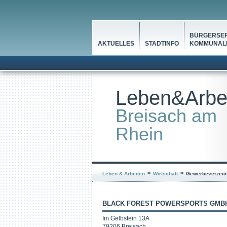
BÜRGERSER
AKTUELLES
STADTINFO
KOMMUNALP
Leben&Arbe
Breisach am
Rhein
»
»
Leben & Arbeiten
Wirtschaft
Gewerbeverzeic
BLACK FOREST POWERSPORTS GMB
Im Gelbstein 13A
79206 Breisach