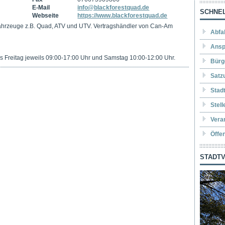
E-Mail
info@blackforestquad.de
SCHNEL
Webseite
https://www.blackforestquad.de
-Fahrzeuge z.B. Quad, ATV und UTV. Vertragshändler von Can-Am
Abfa
Ansp
is Freitag jeweils 09:00-17:00 Uhr und Samstag 10:00-12:00 Uhr.
Bürg
Satz
Stad
Stel
Vera
Öffe
STADTV