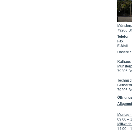
Münsterp
79206 Br
Telefon
Fax
E-Mail
Unsere S
Rathaus 
Münsterp
79206 Br
Technisc
Gerberst
79206 Br
Öffnungs
Allgemei
Montag - 
09:00 – 
Mittwoch
14:00 – 