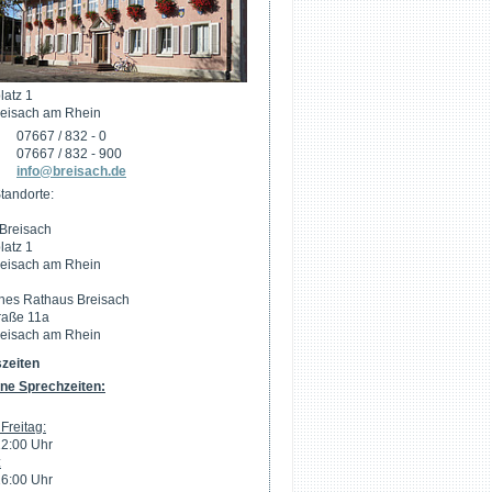
latz 1
eisach am Rhein
07667 / 832 - 0
07667 / 832 - 900
info@breisach.de
tandorte:
Breisach
latz 1
eisach am Rhein
hes Rathaus Breisach
raße 11a
eisach am Rhein
zeiten
ne Sprechzeiten:
Freitag:
12:00 Uhr
:
16:00 Uhr