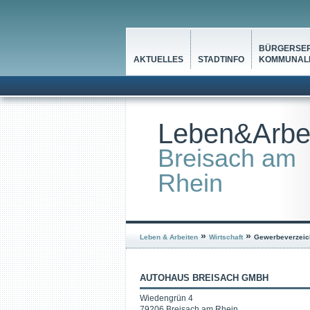
BÜRGERSER
AKTUELLES
STADTINFO
KOMMUNALP
Leben&Arbe
Breisach am
Rhein
»
»
Leben & Arbeiten
Wirtschaft
Gewerbeverzeic
AUTOHAUS BREISACH GMBH
Wiedengrün 4
79206 Breisach am Rhein