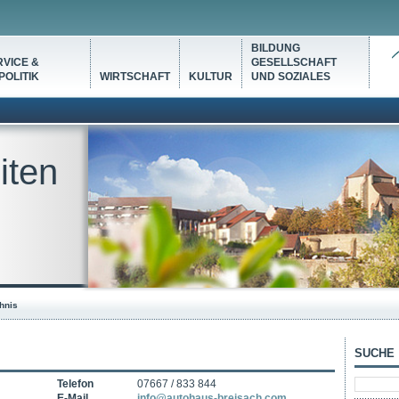
BILDUNG
VICE &
GESELLSCHAFT
OLITIK
WIRTSCHAFT
KULTUR
UND SOZIALES
iten
hnis
SUCHE
Telefon
07667 / 833 844
E-Mail
info@autohaus-breisach.com