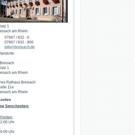
latz 1
eisach am Rhein
07667 / 832 - 0
07667 / 832 - 900
info@breisach.de
tandorte:
Breisach
latz 1
eisach am Rhein
hes Rathaus Breisach
raße 11a
eisach am Rhein
zeiten
ne Sprechzeiten:
Freitag:
12:00 Uhr
:
16:00 Uhr