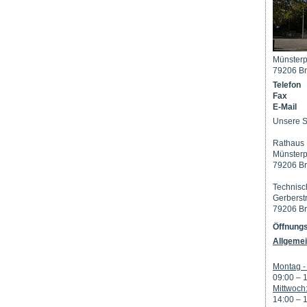
Münsterp
79206 Br
Telefon
Fax
E-Mail
Unsere S
Rathaus 
Münsterp
79206 Br
Technisc
Gerberst
79206 Br
Öffnungs
Allgemei
Montag - 
09:00 – 
Mittwoch
14:00 – 