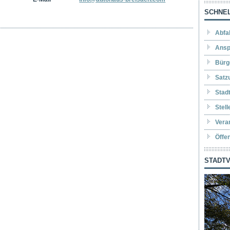
SCHNEL
Abfa
Ansp
Bürg
Satz
Stad
Stel
Vera
Öffe
STADTV