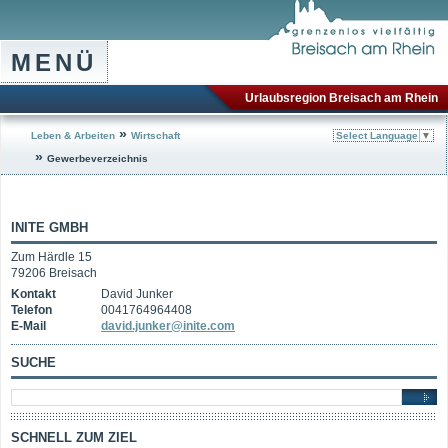
MENÜ
Urlaubsregion Breisach am Rhein
»
Leben & Arbeiten
Wirtschaft
Select Language
▼
»
Gewerbeverzeichnis
INITE GMBH
Zum Härdle 15
79206 Breisach
Kontakt
David Junker
Telefon
0041764964408
E-Mail
david.junker@inite.com
SUCHE
SCHNELL ZUM ZIEL