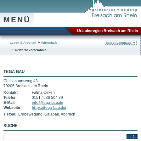
MENÜ
Urlaubsregion Breisach am Rhein
»
Leben & Arbeiten
Wirtschaft
Select Language
▼
»
Gewerbeverzeichnis
TEGA BAU
Christmannsweg 43
79206 Breisach am Rhein
Kontakt
Fatma Ceken
Telefon
0151 / 536 504 39
E-Mail
info@tega-bau.de
Webseite
https://tega-bau.de/
Tiefbau, Erdbewegung, Galabau, Abbruch
SUCHE